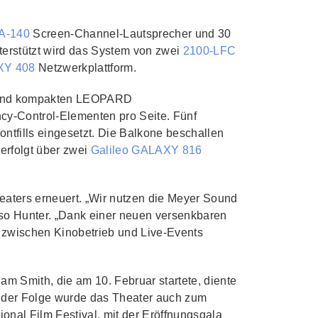
A‑140
Screen‑Channel‑Lautsprecher und 30
terstützt wird das System von zwei
2100‑LFC
XY 408
Netzwerkplattform.
n und kompakten LEOPARD
y‑Control‑Elementen pro Seite. Fünf
tfills eingesetzt. Die Balkone beschallen
erfolgt über zwei
Galileo GALAXY 816
aters erneuert. „Wir nutzen die Meyer Sound
 so Hunter. „Dank einer neuen versenkbaren
 zwischen Kinobetrieb und Live‑Events
am Smith, die am 10. Februar startete, diente
In der Folge wurde das Theater auch zum
ional Film Festival, mit der Eröffnungsgala