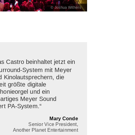
© Joshua Withers
s Castro beinhaltet jetzt ein
urround‑System mit Meyer
 Kinolautsprechern, die
eit größte digitale
onieorgel und ein
gartiges Meyer Sound
rt PA-System.“
Mary Conde
Senior Vice President,
Another Planet Entertainment