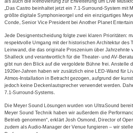
als auch die Renovierung zur Erweiterung um Live Musik
„Das Castro beinhaltet jetzt ein 7.1‑Surround‑System mit 
größte digitale Symphonieorgel und ein einzigartiges Me
Conde, Senior Vice President bei Another Planet Entertai
Jede Designentscheidung folgte zwei klaren Prioritäten: ma
respektvolle Umgang mit der historischen Architektur des Th
Leinwand, die das originale Proszenium über Jahrzehnte ver
Shalleck und verantwortlich für die Theater- und AV‑Berat
gibt nun den Blick auf die vergoldete Bühne frei. Anstell
1920er‑Jahren haben wir zusätzlich eine LED‑Wand für Liv
Atmos‑Installation in Betracht gezogen, aufgrund der kuns
jedoch keine Deckenlautsprecher verwendet werden. Daher
7.1‑Surround‑Systems.
Die Meyer Sound Lösungen wurden von UltraSound bereitges
Meyer Sound Technik haben wir außerdem die Performance
Betrieb genommen“, erklärt Josh Osmond, Director of Oper
zudem als Audio‑Manager der Venue fungieren – wir stelle