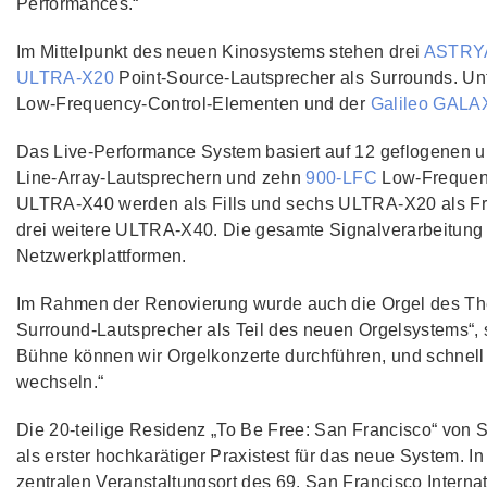
Performances.“
Im Mittelpunkt des neuen Kinosystems stehen drei
ASTRY
ULTRA‑X20
Point‑Source‑Lautsprecher als Surrounds. Un
Low‑Frequency‑Control‑Elementen und der
Galileo GALA
Das Live‑Performance System basiert auf 12 geflogene
Line‑Array‑Lautsprechern und zehn
900‑LFC
Low‑Frequenc
ULTRA‑X40 werden als Fills und sechs ULTRA‑X20 als Fron
drei weitere ULTRA‑X40. Die gesamte Signalverarbeitung 
Netzwerkplattformen.
Im Rahmen der Renovierung wurde auch die Orgel des The
Surround‑Lautsprecher als Teil des neuen Orgelsystems“,
Bühne können wir Orgelkonzerte durchführen, und schnell
wechseln.“
Die 20‑teilige Residenz „To Be Free: San Francisco“ von S
als erster hochkarätiger Praxistest für das neue System. 
zentralen Veranstaltungsort des 69. San Francisco Internat