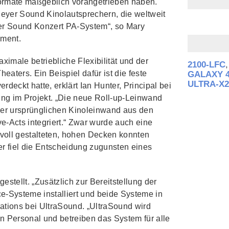
formate maßgeblich vorangetrieben haben.
Meyer Sound Kinolautsprechern, die weltweit
yer Sound Konzert PA-System“, so Mary
nment.
ximale betriebliche Flexibilität und der
2100‑LFC
eaters. Ein Beispiel dafür ist die feste
GALAXY 4
ULTRA‑X2
deckt hatte, erklärt Ian Hunter, Principal bei
ung im Projekt. „Die neue Roll‑up‑Leinwand
e der ursprünglichen Kinoleinwand aus den
e‑Acts integriert.“ Zwar wurde auch eine
tvoll gestalteten, hohen Decken konnten
 fiel die Entscheidung zugunsten eines
tellt. „Zusätzlich zur Bereitstellung der
‑Systeme installiert und beide Systeme in
ations bei UltraSound. „UltraSound wird
n Personal und betreiben das System für alle