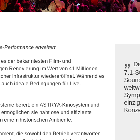
ve-Performance erweitert
„
nes der bekanntesten Film- und
Da
igen Renovierung im Wert von 41 Millionen
7.1‑S
cher Infrastruktur wiedereröffnet. Während es
Sound
e auch ideale Bedingungen für Live-
weltw
Symph
einzi
systeme bereit: ein ASTRYA-Kinosystem und
Konze
rmöglichen sie nahtlose und effiziente
n einem historischen Ambiente.
inment, die sowohl den Betrieb verantworten