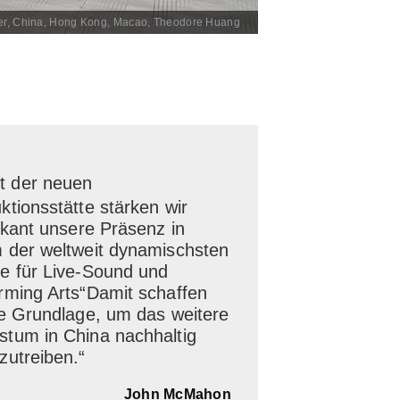
ager, China, Hong Kong, Macao, Theodore Huang
t der neuen
ktionsstätte stärken wir
fikant unsere Präsenz in
 der weltweit dynamischsten
e für Live-Sound und
rming Arts“Damit schaffen
ie Grundlage, um das weitere
tum in China nachhaltig
zutreiben.“
John McMahon