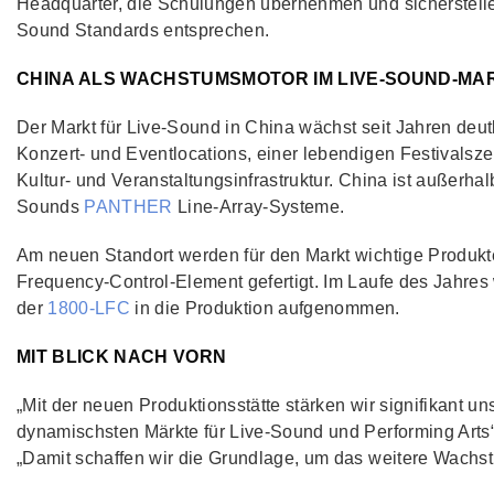
Headquarter, die Schulungen übernehmen und sicherstelle
Sound Standards entsprechen.
CHINA ALS WACHSTUMSMOTOR IM LIVE-SOUND-MA
Der Markt für Live-Sound in China wächst seit Jahren deut
Konzert- und Eventlocations, einer lebendigen Festivalsz
Kultur- und Veranstaltungsinfrastruktur. China ist außerha
Sounds
PANTHER
Line-Array-Systeme.
Am neuen Standort werden für den Markt wichtige Prod
Frequency-Control-Element gefertigt. Im Laufe des Jahre
der
1800‑LFC
in die Produktion aufgenommen.
MIT BLICK NACH VORN
„Mit der neuen Produktionsstätte stärken wir signifikant u
dynamischsten Märkte für Live-Sound und Performing Arts
„Damit schaffen wir die Grundlage, um das weitere Wachst