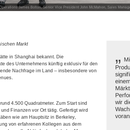
of Operations James Bolton, Senior Vice President John McMahon, Sales Man
esischen Markt
„
ätte in Shanghai bekannt. Die
Mi
te des Unternehmens künftig exklusiv für den
Produ
hsende Nachfrage im Land – insbesondere von
signi
enues.
einem
Märkt
Perfo
wir d
rund 4.500 Quadratmeter. Zum Start sind
Wachs
d Finanzen vor Ort tätig. Gefertigt wird
voran
äben wie am Hauptsitz in Berkeley,
tzung von erfahrenen Kollegen aus dem