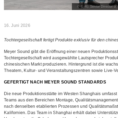
© (L-R): Senior Director 
16. Juni 2026
Tochtergesellschaft fertigt Produkte exklusiv für den chin
Meyer Sound gibt die Eröffnung einer neuen Produktionsst
Tochtergesellschaft wird ausgewählte Lautsprecher Produk
chinesischen Markt produzieren. Hintergrund ist die wac
Theatern, Kultur- und Veranstaltungszentren sowie Live-V
GEFERTIGT NACH MEYER SOUND STANDARDS
Die neue Produktionsstätte im Westen Shanghais umfasst 
Teams aus den Bereichen Montage, Qualitätsmanagement un
nach denselben etablierten Prozessen und Qualitätsmaßst
Kalifornien. Das Team in Shanghai erhält dabei Unterstü