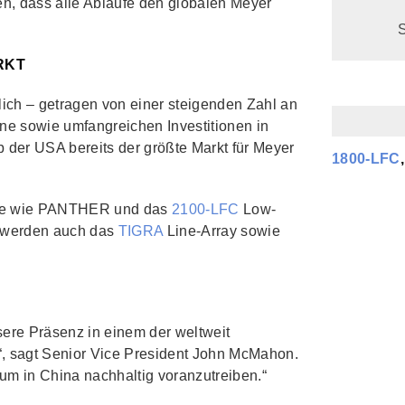
n, dass alle Abläufe den globalen Meyer
RKT
lich – getragen von einer steigenden Zahl an
ene sowie umfangreichen Investitionen in
lb der USA bereits der größte Markt für Meyer
1800‑LFC
ukte wie PANTHER und das
2100‑LFC
Low-
s werden auch das
TIGRA
Line-Array sowie
nsere Präsenz in einem der weltweit
“, sagt Senior Vice President John McMahon.
um in China nachhaltig voranzutreiben.“