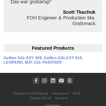
Das war großartig!“
Scott Tkachuk
FOH Engineer & Production Ma.
Godsmack
Featured Products
Galileo GALAXY 408
,
Galileo GALAXY 816
,
LEOPARD
,
MJF‑210
,
PANTHER
Datenschutzerklärung
Impressum
AGB
Partner Portal
Karriere