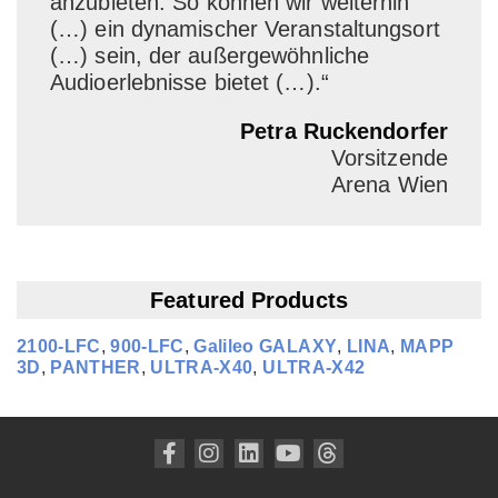
anzubieten. So können wir weiterhin
(…) ein dynamischer Veranstaltungsort
(…) sein, der außergewöhnliche
Audioerlebnisse bietet (…).“
Petra Ruckendorfer
Vorsitzende
Arena Wien
Featured Products
2100‑LFC
,
900‑LFC
,
Galileo GALAXY
,
LINA
,
MAPP
3D
,
PANTHER
,
ULTRA‑X40
,
ULTRA‑X42