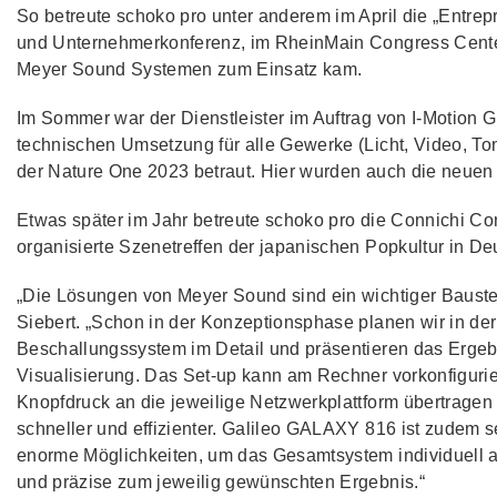
So betreute schoko pro unter anderem im April die „Entre
und Unternehmerkonferenz, im RheinMain Congress Center
Meyer Sound Systemen zum Einsatz kam.
Im Sommer war der Dienstleister im Auftrag von I-Motion
technischen Umsetzung für alle Gewerke (Licht, Video, Ton
der Nature One 2023 betraut. Hier wurden auch die neu
Etwas später im Jahr betreute schoko pro die Connichi Co
organisierte Szenetreffen der japanischen Popkultur in De
„Die Lösungen von Meyer Sound sind ein wichtiger Baustein
Siebert. „Schon in der Konzeptionsphase planen wir in d
Beschallungssystem im Detail und präsentieren das Erge
Visualisierung. Das Set-up kann am Rechner vorkonfigurie
Knopfdruck an die jeweilige Netzwerkplattform übertragen
schneller und effizienter. Galileo GALAXY 816 ist zudem s
enorme Möglichkeiten, um das Gesamtsystem individuell 
und präzise zum jeweilig gewünschten Ergebnis.“