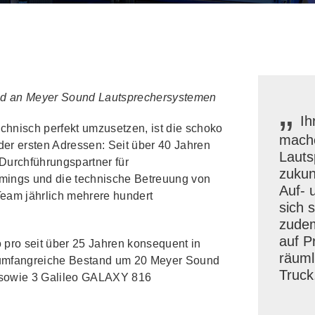
„
tand an Meyer Sound Lautsprechersystemen
Ih
hnisch perfekt umzusetzen, ist die schoko
mach
er ersten Adressen: Seit über 40 Jahren
Lauts
Durchführungspartner für
zukun
amings und die technische Betreuung von
Auf- 
 Team jährlich mehrere hundert
sich s
zudem
auf P
o pro seit über 25 Jahren konsequent in
räuml
umfangreiche Bestand um 20 Meyer Sound
Truck
sowie 3 Galileo GALAXY 816