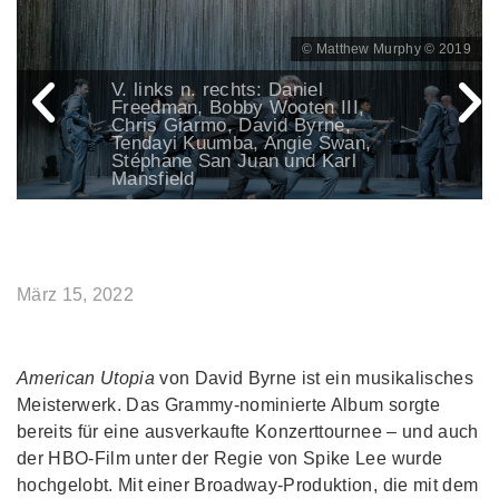
© Matthew Murphy © 2019
V. links n. rechts: Daniel
Freedman, Bobby Wooten III,
Chris Giarmo, David Byrne,
Tendayi Kuumba, Angie Swan,
Stéphane San Juan und Karl
Mansfield
März 15, 2022
American Utopia
von David Byrne ist ein musikalisches
Meisterwerk. Das Grammy-nominierte Album sorgte
bereits für eine ausverkaufte Konzerttournee – und auch
der HBO-Film unter der Regie von Spike Lee wurde
hochgelobt. Mit einer Broadway-Produktion, die mit dem