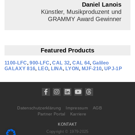
Daniel Lanois
Künstler, Musikproduzent und
GRAMMY Award Gewinner
Featured Products
1100-LFC
,
900-LFC
,
CAL 32
,
CAL 64
,
Galileo
GALAXY 816
,
LEO
,
LINA
,
LYON
,
MJF-210
,
UPJ-1P
Datenschutzerklärung
Impressum
AGB
Partner Portal
Karriere
KONTAKT
Copyright © 1979-2025