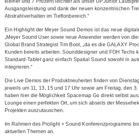
kleiner und 7 Prozent leichter als unser UPJunior Lautspre
Ausgangsleistung und dank der neuen konzentrischen Tre
Abstrahlverhalten im Tieftonbereich.“
Ein Highlight der Meyer Sound Demos ist das neue digita
„Meyer Sound User sowie neue Anwender werden von diese
Global Brand Strategist Tim Boot, „da es die GALAXY Proc
Kunden bereits arbeiten. Sounddesigner und FOH Techs kö
Standard-Tablet ganz einfach Spatial Sound sowohl in aut
integrieren.“
Die Live Demos der Produktneuheiten finden von Dienstag,
jeweils um 11, 13, 15 und 17 Uhr sowie am Freitag, den 3. 
haben hier die Möglichkeit Spacemap Go direkt selbst aus
Lounge einen perfekten Ort, um sich abseits der Messehek
Projekten auszutauschen.
Im Rahmen des Prolight + Sound Konferenzprogramms bie
aktuellen Themen an.