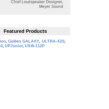
Chief Loudspeaker Designer,
Meyer Sound
Featured Products
tion
,
Galileo GALAXY
,
ULTRA-X20
,
40
,
UPJunior
,
USW-112P