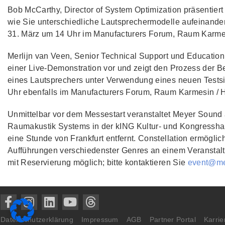
Bob McCarthy, Director of System Optimization präsentie
wie Sie unterschiedliche Lautsprechermodelle aufeinande
31. März um 14 Uhr im Manufacturers Forum, Raum Karmesin
Merlijn van Veen, Senior Technical Support und Education
einer Live-Demonstration vor und zeigt den Prozess der
eines Lautsprechers unter Verwendung eines neuen Testsig
Uhr ebenfalls im Manufacturers Forum, Raum Karmesin / Hal
Unmittelbar vor dem Messestart veranstaltet Meyer Sound
Raumakustik Systems in der kING Kultur- und Kongresshal
eine Stunde von Frankfurt entfernt. Constellation ermöglich
Aufführungen verschiedenster Genres an einem Veranstalt
mit Reservierung möglich; bitte kontaktieren Sie
event@me
Datenschutzerklärung
Impressum
AGB
Partner Portal
Karrie